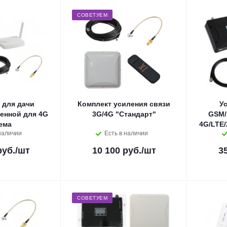
СОВЕТУЕМ
 для дачи
Комплект усиления связи
У
тенной для 4G
3G/4G "Стандарт"
GSM/
ема
4G/LTE/
наличии
Есть в наличии
руб.
/шт
10 100 руб.
/шт
3
СОВЕТУЕМ