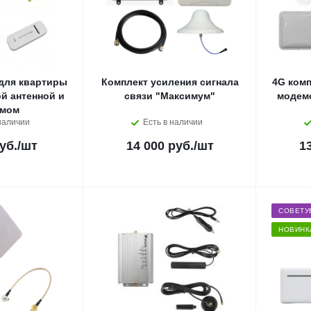
для квартиры
Комплект усиления сигнала
4G комп
й антенной и
связи "Максимум"
модемо
емом
наличии
Есть в наличии
уб.
/шт
14 000 руб.
/шт
1
СОВЕТУ
НОВИНК