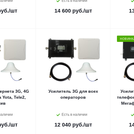
наличии
Есть в наличии
руб.
/шт
14 600 руб.
/шт
1
НОВИНК
ернета 3G, 4G
Усилитель 3G для всех
Усили
Yota, Tele2,
операторов
телефон
тив
Мегаф
наличии
Есть в наличии
руб.
/шт
12 040 руб.
/шт
1