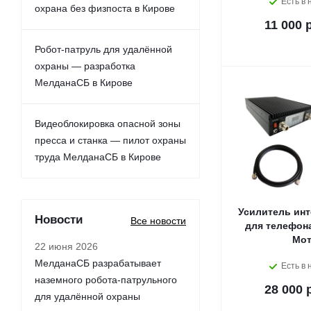
Есть в 
охрана без физпоста в Кирове
11 000 
Робот-патруль для удалённой
охраны — разработка
МелданаСБ в Кирове
Видеоблокировка опасной зоны
пресса и станка — пилот охраны
труда МелданаСБ в Кирове
Усилитель инт
Новости
Все новости
для телефона 
Мо
22 июня 2026
МелданаСБ разрабатывает
Есть в 
наземного робота-патрульного
28 000 
для удалённой охраны