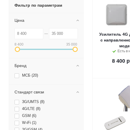
Фильтр по параметрам
Цена
Усилитель 4G 
с направленно
8 400
35 000
мод
Есть в 
8 400 р
Бренд
МСБ (
20
)
Стандарт связи
3G/UMTS (
8
)
4G/LTE (
8
)
GSM (
6
)
W-iFi (
1
)
2G/GSM (
4
)