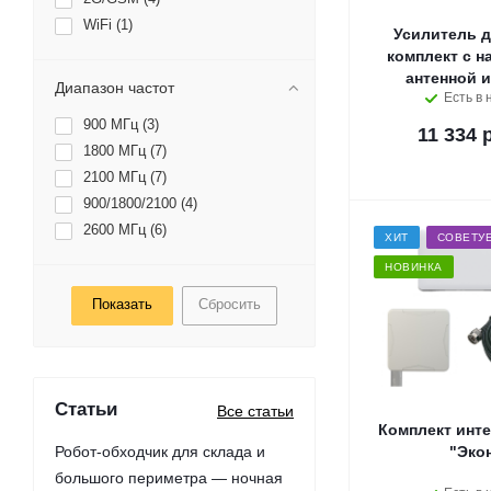
WiFi (
1
)
Усилитель д
комплект с н
антенной 
Диапазон частот
Есть в 
900 МГц (
3
)
11 334 
1800 МГц (
7
)
2100 МГц (
7
)
900/1800/2100 (
4
)
2600 МГц (
6
)
ХИТ
СОВЕТУ
НОВИНКА
Сбросить
Статьи
Все статьи
Комплект инте
Робот-обходчик для склада и
"Эко
большого периметра — ночная