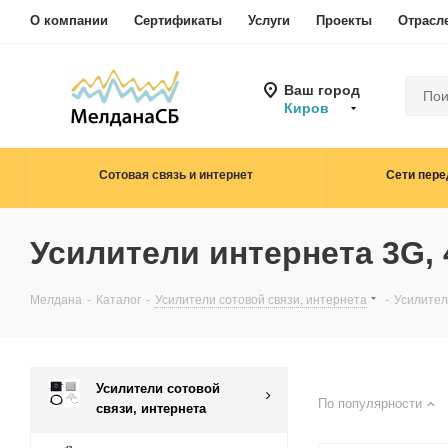
О компании
Сертификаты
Услуги
Проекты
Отрасл
Ваш город
Киров
Сотовая связь и интернет
Сети пере
Усилители интернета 3G, 
Мелдана
-
Каталог
-
Усилители сотовой связи, интернета
-
Усилител
Усилители сотовой
По популярности
связи, интернета