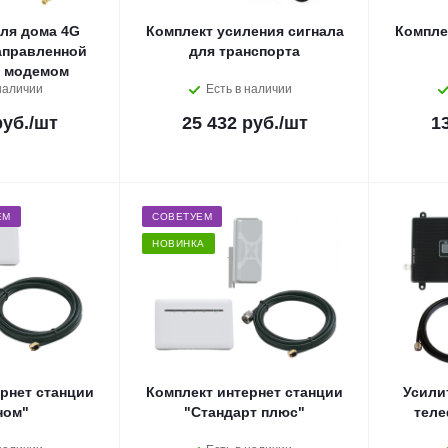
ля дома 4G
Комплект усиления сигнала
Компле
аправленной
для транспорта
и модемом
наличии
Есть в наличии
руб.
/шт
25 432 руб.
/шт
1
ЕМ
СОВЕТУЕМ
НОВИНКА
рнет станции
Комплект интернет станции
Усили
ном"
"Стандарт плюс"
теле