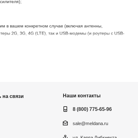
силителя);
им в вашем конкретном случае (включая антенны,
теры 2G, 3G, 4G (LTE), так и USB-модемы (и роутеры с USB-
 Цены — доступные, оборудование сертифицированное
Наши контакты
 на связи
8 (800) 775-65-96
sale@meldana.ru
ул. Карла Либкнехта,