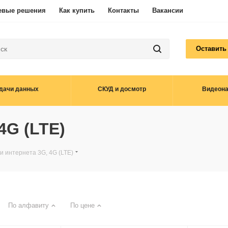
евые решения
Как купить
Контакты
Вакансии
Оставить
дачи данных
СКУД и досмотр
Видеон
4G (LTE)
и интернета 3G, 4G (LTE)
По алфавиту
По цене