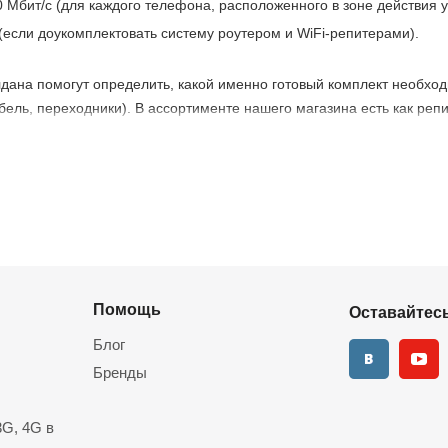
0 Мбит/с (для каждого телефона, расположенного в зоне действия у
 (если доукомплектовать систему роутером и WiFi-репитерами).
дана помогут определить, какой именно готовый комплект необход
ель, переходники). В ассортименте нашего магазина есть как репи
 — в любые регионы РФ, можно также заказать монтаж, настройку.
водителя тоже предусмотрена).
Помощь
Оставайтесь
Блог
Бренды
G, 4G в