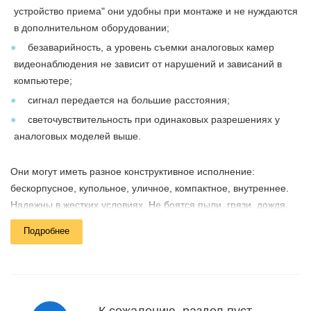
устройство приема" они удобны при монтаже и не нуждаются
в дополнительном оборудовании;
безаварийность, а уровень съемки аналоговых камер
видеонаблюдения не зависит от нарушений и зависаний в
компьютере;
сигнал передается на большие расстояния;
светочувствительность при одинаковых разрешениях у
аналоговых моделей выше.
Они могут иметь разное конструктивное исполнение:
бескорпусное, купольное, уличное, компактное, внутреннее.
Надежны в жестких условиях. Не боятся пыли, грязи, дождя,
насекомых. Им не страшны ни жара, ни холод.
Подробнее
Аналоговые видеокамеры в
компании "Мелдана"