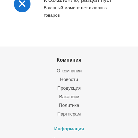
К сожалению, раздел пуст
Выбрать, заказать и купить аналоговые видеокамеры в Кирове
В данный момент нет активных
можно в каталоге компании Мелдана. У предлагаемого
товаров
оборудования доступные цены наряду с высоким качеством.
Предложения регулярно расширяются за счет новых
недорогих моделей, которые можно подбирать по
параметрам. Мы представляем богатый выбор расходных
материалов, сопутствующих товаров. Для всего оборудования
предоставляются услуги монтажа.
Компания
О компании
Новости
Продукция
Вакансии
Политика
Партнерам
Информация