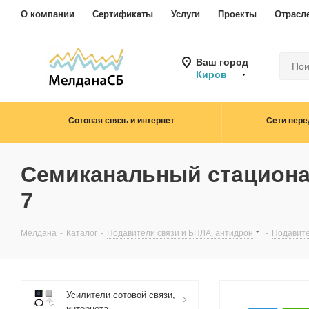
О компании
Сертификаты
Услуги
Проекты
Отрасл
Ваш город
Киров
Сотовая связь и интернет
Сети пере
Семиканальный стациона
7
Мелдана
-
Каталог
-
Подавители связи и БПЛА, антидрон
-
Подавите
Усилители сотовой связи,
интернета