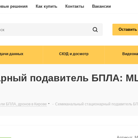
евые решения
Как купить
Контакты
Вакансии
Оставить
дачи данных
СКУД и досмотр
Видеон
рный подавитель БПЛА: M
ли БПЛА, дронов в Кирове
-
Семиканальный стационарный подавитель Б
Артикул:
M