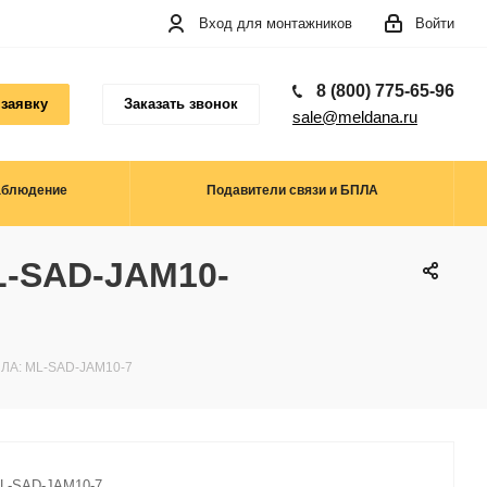
Вход для монтажников
Войти
8 (800) 775-65-96
 заявку
Заказать звонок
sale@meldana.ru
аблюдение
Подавители связи и БПЛА
L-SAD-JAM10-
ПЛА: ML-SAD-JAM10-7
L-SAD-JAM10-7