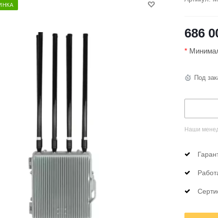
ИНКА
686 0
*
Минималь
Под зак
Наши менед
Гаран
Работ
Серти