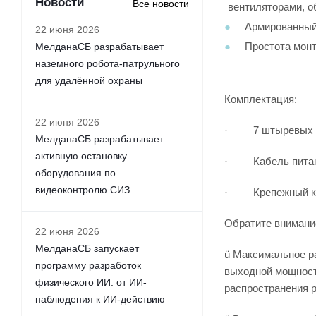
Новости
Все новости
вентиляторами, 
Армированный 
22 июня 2026
Простота монт
МелданаСБ разрабатывает
наземного робота-патрульного
для удалённой охраны
Комплектация:
22 июня 2026
· 7 штыревых 
МелданаСБ разрабатывает
активную остановку
· Кабель питани
оборудования по
видеоконтролю СИЗ
· Крепежный к
Обратите внимани
22 июня 2026
МелданаСБ запускает
ü Максимальное р
программу разработок
выходной мощность
физического ИИ: от ИИ-
распространения р
наблюдения к ИИ-действию