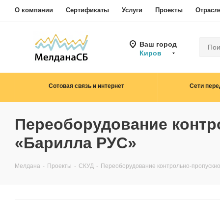
О компании
Сертификаты
Услуги
Проекты
Отрасл
Ваш город
Киров
Сотовая связь и интернет
Сети пере
Переоборудование контро
«Барилла РУС»
Мелдана
-
Проекты
-
СКУД
-
Переоборудование контрольно-пропускно