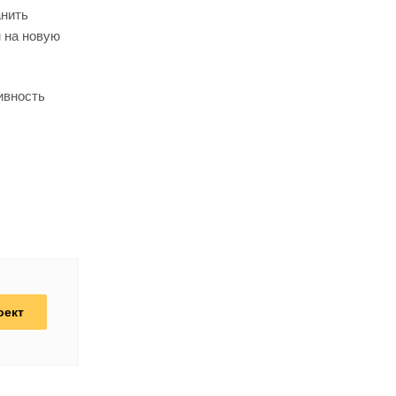
анить
 на новую
ивность
оект